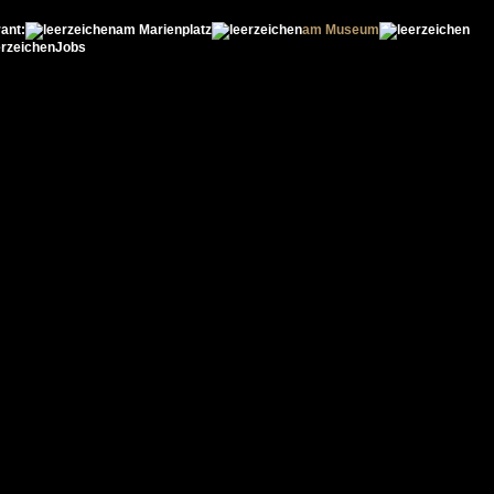
ant:
am Marienplatz
am Museum
Jobs